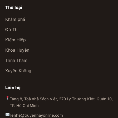
Thể loại
Khám phá
Đô Thị
Kiếm Hiệp
Khoa Huyễn
Trinh Thám
Xuyên Không
Liên hệ
Tầng 8, Toà nhà Sách Việt, 270 Lý Thường Kiệt, Quận 10,
TP. Hồ Chí Minh
lienhe@truyenhayonline.com