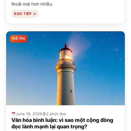
thoải mái hơn nhiều.
ĐỌC TIẾP →
ĐÔ THỊ
June 19, 2026
2 phút đọc
Văn hóa bình luận: vì sao một cộng đồng
đọc lành mạnh lại quan trọng?