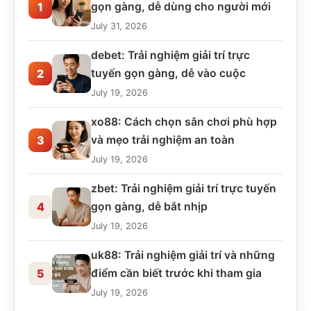
1
gọn gàng, dễ dùng cho người mới
July 31, 2026
debet: Trải nghiệm giải trí trực
2
tuyến gọn gàng, dễ vào cuộc
July 19, 2026
xo88: Cách chọn sân chơi phù hợp
3
và mẹo trải nghiệm an toàn
July 19, 2026
zbet: Trải nghiệm giải trí trực tuyến
4
gọn gàng, dễ bắt nhịp
July 19, 2026
uk88: Trải nghiệm giải trí và những
5
điểm cần biết trước khi tham gia
July 19, 2026