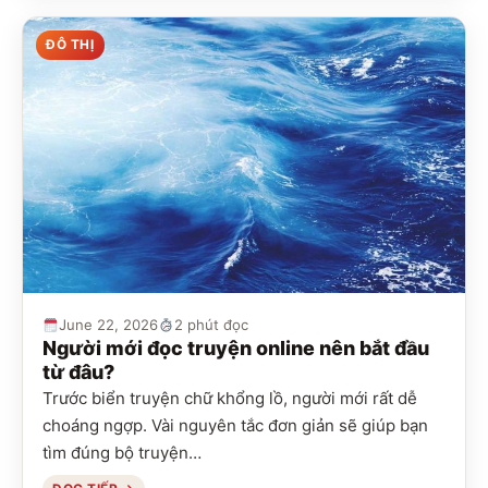
ĐÔ THỊ
June 22, 2026
2 phút đọc
Người mới đọc truyện online nên bắt đầu
từ đâu?
Trước biển truyện chữ khổng lồ, người mới rất dễ
choáng ngợp. Vài nguyên tắc đơn giản sẽ giúp bạn
tìm đúng bộ truyện…