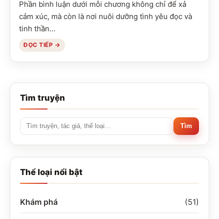
Phần bình luận dưới mỗi chương không chỉ để xả
cảm xúc, mà còn là nơi nuôi dưỡng tình yêu đọc và
tinh thần…
ĐỌC TIẾP →
Tìm truyện
Tìm
Tìm
truyện,
tác
giả,
Thể loại nổi bật
thể
loại…
Khám phá
(51)