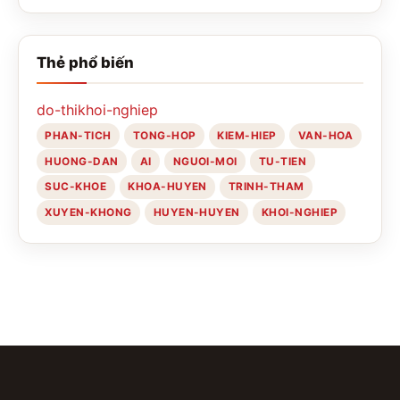
Thẻ phổ biến
do-thi
khoi-nghiep
PHAN-TICH
TONG-HOP
KIEM-HIEP
VAN-HOA
HUONG-DAN
AI
NGUOI-MOI
TU-TIEN
SUC-KHOE
KHOA-HUYEN
TRINH-THAM
XUYEN-KHONG
HUYEN-HUYEN
KHOI-NGHIEP