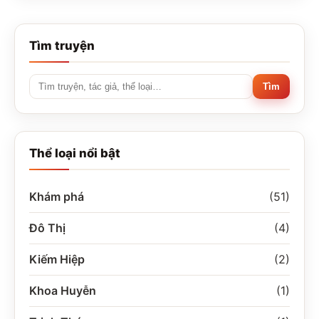
Tìm truyện
Tìm
Tìm
truyện,
tác
giả,
Thể loại nổi bật
thể
loại…
Khám phá
(51)
Đô Thị
(4)
Kiếm Hiệp
(2)
Khoa Huyễn
(1)