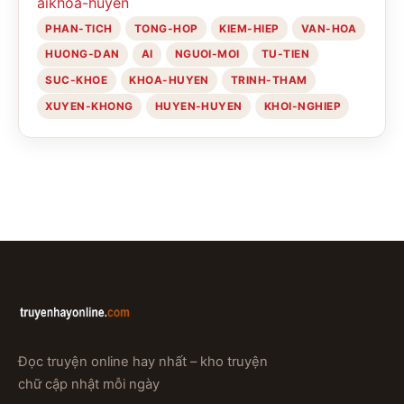
ai
khoa-huyen
PHAN-TICH
TONG-HOP
KIEM-HIEP
VAN-HOA
HUONG-DAN
AI
NGUOI-MOI
TU-TIEN
SUC-KHOE
KHOA-HUYEN
TRINH-THAM
XUYEN-KHONG
HUYEN-HUYEN
KHOI-NGHIEP
Đọc truyện online hay nhất – kho truyện
chữ cập nhật mỗi ngày