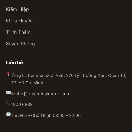
Kiếm Hiệp
Khoa Huyễn
Trinh Thám
Xuyên Không
Liên hệ
Tầng 8, Toà nhà Sách Việt, 270 Lý Thường Kiệt, Quận 10,
TP. Hồ Chí Minh
lienhe@truyenhayonline.com
1900 6868
Thứ Hai – Chủ Nhật, 08:00 – 22:00