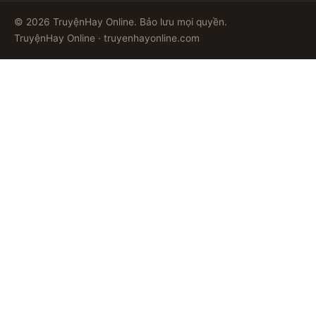
© 2026 TruyệnHay Online. Bảo lưu mọi quyền.
TruyệnHay Online · truyenhayonline.com