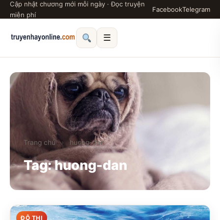
Cập nhật chương mới mỗi ngày · Đọc truyện
Facebook
Telegram
miễn phí
☰
Trang chủ
›
huong-dan
Tag:
huong-dan
ĐÔ THỊ