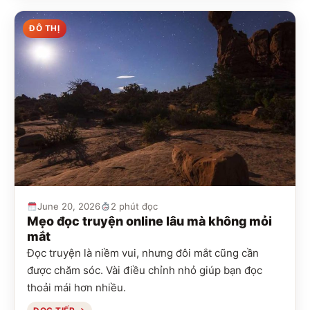
ĐÔ THỊ
June 20, 2026
2 phút đọc
Mẹo đọc truyện online lâu mà không mỏi
mắt
Đọc truyện là niềm vui, nhưng đôi mắt cũng cần
được chăm sóc. Vài điều chỉnh nhỏ giúp bạn đọc
thoải mái hơn nhiều.