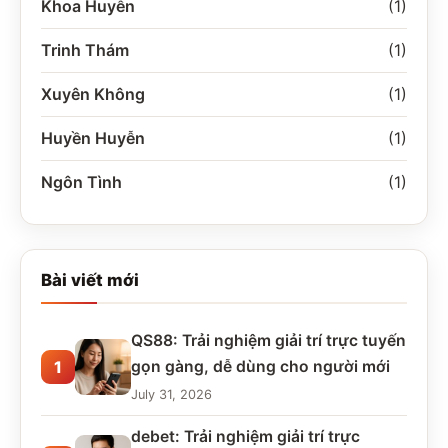
Khoa Huyễn
(1)
Trinh Thám
(1)
Xuyên Không
(1)
Huyền Huyễn
(1)
Ngôn Tình
(1)
Bài viết mới
QS88: Trải nghiệm giải trí trực tuyến
1
gọn gàng, dễ dùng cho người mới
July 31, 2026
debet: Trải nghiệm giải trí trực