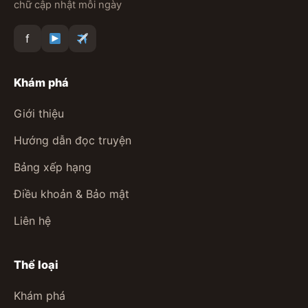
chữ cập nhật mỗi ngày
f
Khám phá
Giới thiệu
Hướng dẫn đọc truyện
Bảng xếp hạng
Điều khoản & Bảo mật
Liên hệ
Thể loại
Khám phá