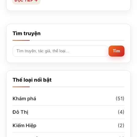
ĐỌC TIẾP →
Tìm truyện
Tìm
Tìm
truyện,
tác
giả,
Thể loại nổi bật
thể
loại…
Khám phá
(51)
Đô Thị
(4)
Kiếm Hiệp
(2)