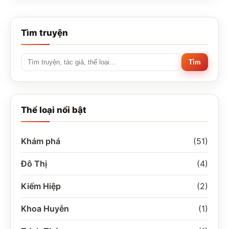
Tìm truyện
Tìm
Tìm
truyện,
tác
giả,
Thể loại nổi bật
thể
loại…
Khám phá
(51)
Đô Thị
(4)
Kiếm Hiệp
(2)
Khoa Huyễn
(1)