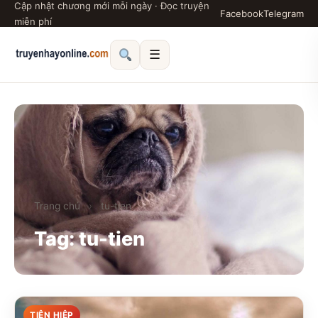
Cập nhật chương mới mỗi ngày · Đọc truyện
Facebook
Telegram
miễn phí
☰
Trang chủ
›
tu-tien
Tag:
tu-tien
TIÊN HIỆP