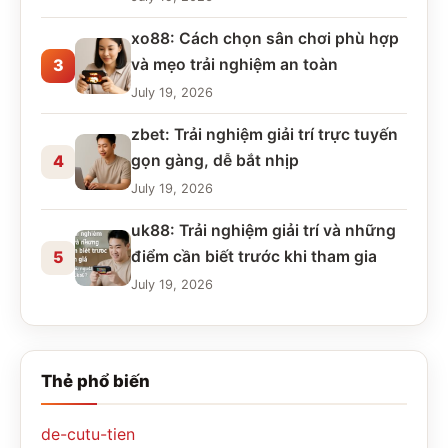
xo88: Cách chọn sân chơi phù hợp
3
và mẹo trải nghiệm an toàn
July 19, 2026
zbet: Trải nghiệm giải trí trực tuyến
4
gọn gàng, dễ bắt nhịp
July 19, 2026
uk88: Trải nghiệm giải trí và những
5
điểm cần biết trước khi tham gia
July 19, 2026
Thẻ phổ biến
de-cu
tu-tien