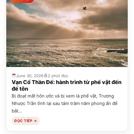
June 30, 2026
2 phút đọc
Vạn Cổ Thần Đế: hành trình từ phế vật đến
đế tôn
Bị đoạt mất hôn ước và bị xem là phế vật, Trương
Nhược Trần tỉnh lại sau tám trăm năm phong ấn để
bắt…
ĐỌC TIẾP →