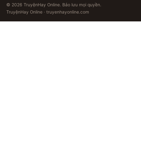
© 2026 TruyệnHay Online. Bảo lưu mọi quyền.
TruyệnHay Online · truyenhayonline.com